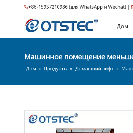
+86-15957210986 (для WhatsApp и Wechat) |

Дом
Машинное помещение меньше
Дом
»
Продукты
»
Домашний лифт
»
Маши