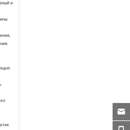
вный и
бины
ения,
ния.
мощью
ь
ько
жатие