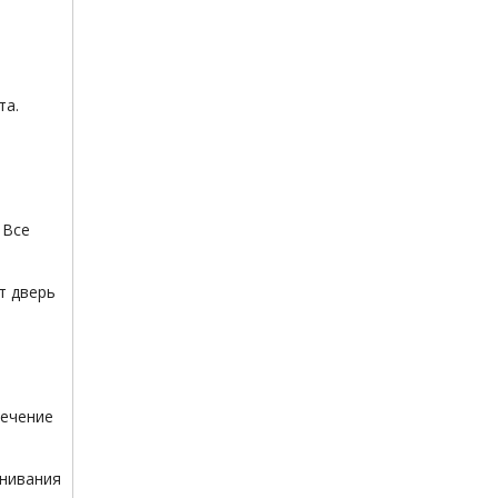
та.
 Все
т дверь
течение
внивания