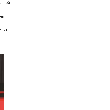
венной
щей
ения.
 LC