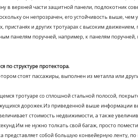
ну в верхней части защитной панели, подлокотник со
кольку он непрозрачен, его устойчивость выше, чем у
иях, пристанях и других тротуарах с высоким движением,
ным панелям поручней, например, к панелям поручней,
я по структуре протектора.
отором стоят пассажиры, выполнен из металла или друг
ущемся тротуаре со сплошной стальной полосой, покрыт
ижущихся дорожек.Из приведенной выше информации в
величивает стоимость недвижимости, а также увеличи
 секунд.Им не нужно толкать свой багаж, просто помест
 представляет собой большую конвейерную ленту, по 