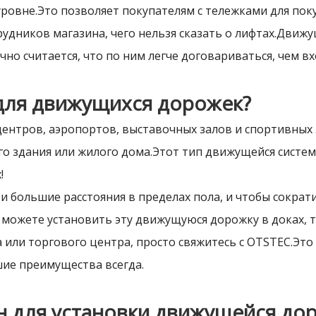
ровне.Это позволяет покупателям с тележками для поку
рудников магазина, чего нельзя сказать о лифтах.Движ
чно считается, что по ним легче договариваться, чем в
 для движущихся дорожек?
центров, аэропортов, выставочных залов и спортивных 
о здания или жилого дома.Этот тип движущейся системы
!
ти большие расстояния в пределах пола, и чтобы сокра
можете установить эту движущуюся дорожку в доках, то
 или торгового центра, просто свяжитесь с OTSTEC.Эт
ие преимущества всегда.
н для установки движущейся до