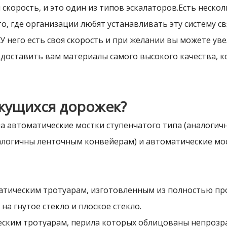
 скорость, и это один из типов эскалаторов.Есть нескол
, где организации любят устанавливать эту систему с
У него есть своя скорость и при желании вы можете у
доставить вам материалы самого высокого качества, 
ижущихся дорожек?
а автоматические мостки ступенчатого типа (аналогич
алогичны ленточным конвейерам) и автоматические мос
матическим тротуарам, изготовленным из полностью про
а гнутое стекло и плоское стекло.
ческим тротуарам, перила которых облицованы непроз