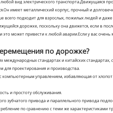
 любой вид электрического транспорта.Движущаяся прог
ься.Он имеет металлический корпус, прочный и долгове
е всего подходит для взрослых, пожилых людей и даже
жущейся дорожке, поскольку она движется, если в пос
и это может привести к любой аварии.Если у вас очень м
перемещения по дорожке?
х международных стандартах и ​​китайских стандартах
ом для проектирования и производства.
 с компьютерным управлением, избавляющая от хлопот
ость и простоту обслуживания.
го зубчатого привода и параллельного привода подло
требление по сравнению с теми же характеристиками т