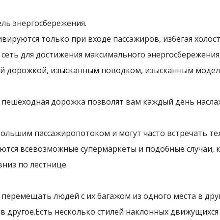
ель энергосбережения.
ируются только при входе пассажиров, избегая холост
 сеть для достижения максимального энергосбережения
ной дорожкой, изысканным поводком, изысканным моде
 и пешеходная дорожка позволят вам каждый день насл
ольшим пассажиропотоком и могут часто встречать тел
яются всевозможные супермаркеты и подобные случаи, 
вниз по лестнице.
еремещать людей с их багажом из одного места в друг
 в другое.Есть несколько стилей наклонных движущихся