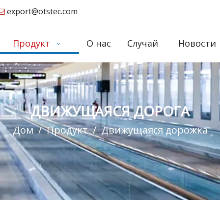
export@otstec.com

Продукт
О нас
Случай
Новости
ДВИЖУЩАЯСЯ ДОРОГА
Дом
/
Продукт
/
Движущаяся дорожка