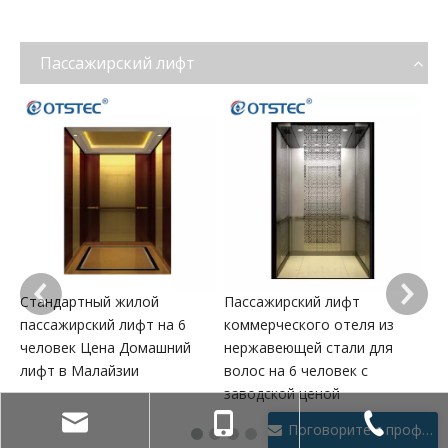
оригинального
лифтовую кабину и
машинного помещения,
просторную среду в той
так что лифт и
же шахте.
Пассажирский лифт
архитектурный дизайн
будут интегрированы.
По
ли
ин
се
Стандартный жилой
Пассажирский лифт
пассажирский лифт на 6
коммерческого отеля из
человек Цена Домашний
нержавеющей стали для
лифт в Малайзии
волос на 6 человек с
заводской ценой
Поговорите с профессионалом