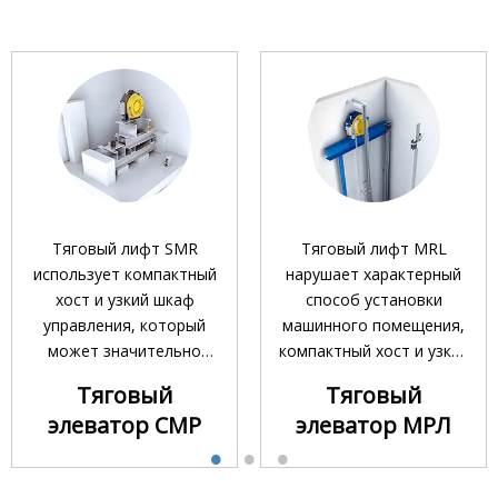
Тяговый лифт SMR
Тяговый лифт MRL
использует компактный
нарушает характерный
хост и узкий шкаф
способ установки
управления, который
машинного помещения,
может значительно
компактный хост и узкий
уменьшить площадь
шкаф управления
Тяговый
Тяговый
машинного отделения и
размещаются
элеватор СМР
элеватор МРЛ
эффективно
непосредственно на
использовать
шахте, чтобы
пространство
обеспечить большую